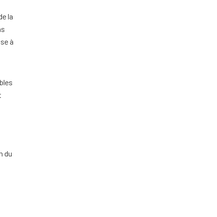
de la
ns
ise à
bles
t
n du