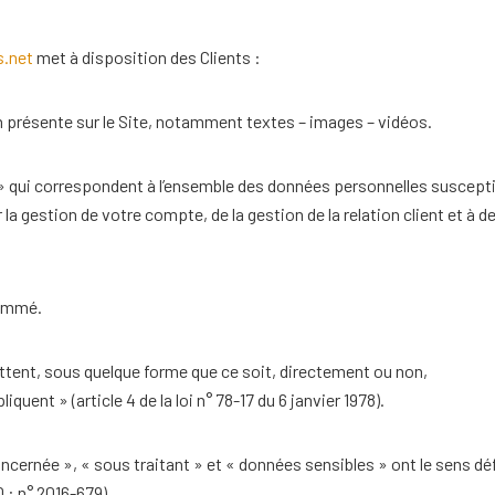
s.net
met à disposition des Clients :
 présente sur le Site, notamment textes – images – vidéos.
» qui correspondent à l’ensemble des données personnelles suscept
la gestion de votre compte, de la gestion de la relation client et à d
nommé.
tent, sous quelque forme que ce soit, directement ou non,
quent » (article 4 de la loi n° 78-17 du 6 janvier 1978).
ernée », « sous traitant » et « données sensibles » ont le sens déf
 : n° 2016-679)