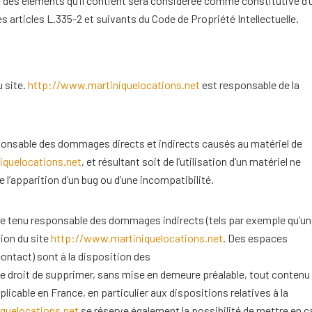
e des éléments qu’il contient sera considérée comme constitutive d’
articles L.335-2 et suivants du Code de Propriété Intellectuelle.
u site.
http://www.martiniquelocations.net
est responsable de la
ponsable des dommages directs et indirects causés au matériel de
iquelocations.net
, et résultant soit de l’utilisation d’un matériel ne
 l’apparition d’un bug ou d’une incompatibilité.
e tenu responsable des dommages indirects (tels par exemple qu’u
tion du site
http://www.martiniquelocations.net
. Des espaces
contact) sont à la disposition des
le droit de supprimer, sans mise en demeure préalable, tout contenu
licable en France, en particulier aux dispositions relatives à la
quelocations.net
se réserve également la possibilité de mettre en 