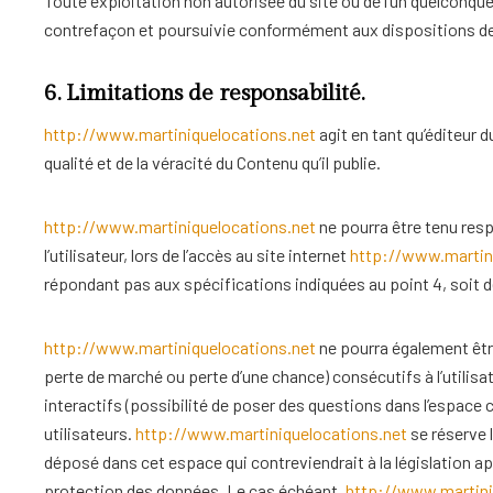
Toute exploitation non autorisée du site ou de l’un quelconqu
contrefaçon et poursuivie conformément aux dispositions des 
6. Limitations de responsabilité.
http://www.martiniquelocations.net
agit en tant qu’éditeur d
qualité et de la véracité du Contenu qu’il publie.
http://www.martiniquelocations.net
ne pourra être tenu res
l’utilisateur, lors de l’accès au site internet
http://www.martin
répondant pas aux spécifications indiquées au point 4, soit de
http://www.martiniquelocations.net
ne pourra également êtr
perte de marché ou perte d’une chance) consécutifs à l’utilisa
interactifs (possibilité de poser des questions dans l’espace 
utilisateurs.
http://www.martiniquelocations.net
se réserve 
déposé dans cet espace qui contreviendrait à la législation app
protection des données. Le cas échéant,
http://www.martini