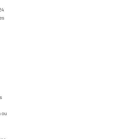
 24
ées
es
n ou