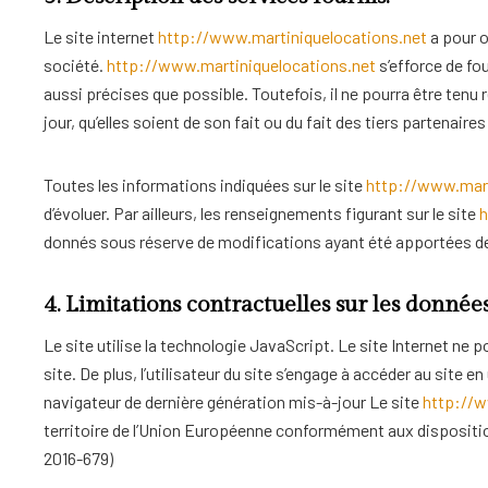
Le site internet
http://www.martiniquelocations.net
a pour o
société.
http://www.martiniquelocations.net
s’efforce de fou
aussi précises que possible. Toutefois, il ne pourra être tenu
jour, qu’elles soient de son fait ou du fait des tiers partenaire
Toutes les informations indiquées sur le site
http://www.mart
d’évoluer. Par ailleurs, les renseignements figurant sur le site
h
donnés sous réserve de modifications ayant été apportées dep
4. Limitations contractuelles sur les donnée
Le site utilise la technologie JavaScript. Le site Internet ne 
site. De plus, l’utilisateur du site s’engage à accéder au site e
navigateur de dernière génération mis-à-jour Le site
http://w
territoire de l’Union Européenne conformément aux dispositi
2016-679)