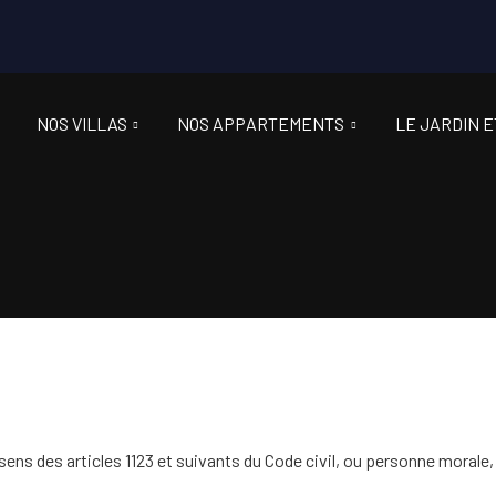
NOS VILLAS
NOS APPARTEMENTS
LE JARDIN E
ns des articles 1123 et suivants du Code civil, ou personne morale,