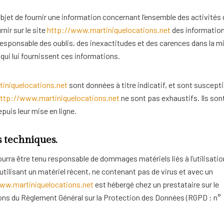
bjet de fournir une information concernant l’ensemble des activités 
rnir sur le site
http://www.martiniquelocations.net
des informatio
 responsable des oublis, des inexactitudes et des carences dans la m
s qui lui fournissent ces informations.
iniquelocations.net
sont données à titre indicatif, et sont suscepti
ttp://www.martiniquelocations.net
ne sont pas exhaustifs. Ils son
uis leur mise en ligne.
s techniques.
pourra être tenu responsable de dommages matériels liés à l’utilisatio
n utilisant un matériel récent, ne contenant pas de virus et avec un
ww.martiniquelocations.net
est hébergé chez un prestataire sur le
ons du Règlement Général sur la Protection des Données (RGPD : n°