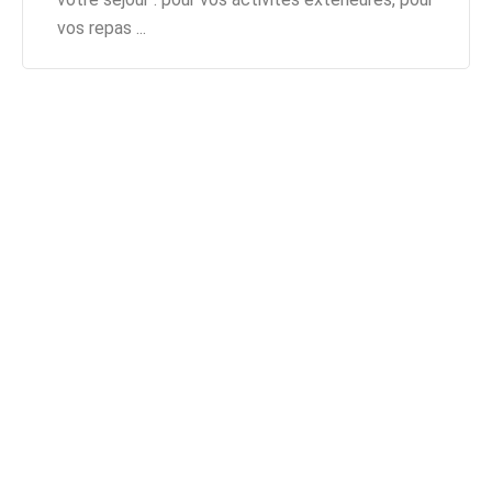
vos repas ...
Une vidéo
Faites connaissance
avec nous